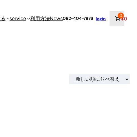
0
する
service
利用方法
News
¥0
092-404-7876
login