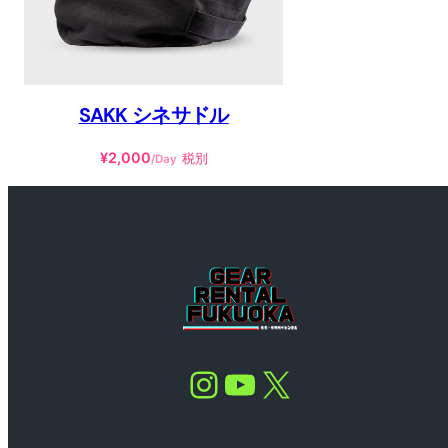
SAKK シネサドル
¥
2,000
税別
/Day
Instagram
YouTube
X