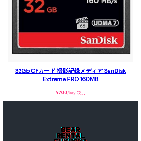
32Gb CFカード 撮影記録メディア SanDisk
Extreme PRO 160MB
¥
700
税別
/Day