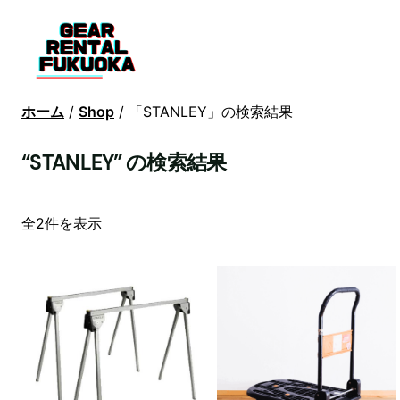
内
容
を
ス
キ
ホーム
/
Shop
/ 「STANLEY」の検索結果
ッ
プ
“STANLEY” の検索結果
新
全2件を表示
し
い
順