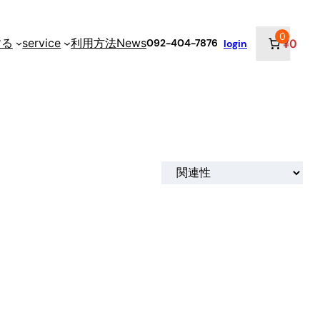
0
する
service
利用方法
News
¥0
092-404-7876
login