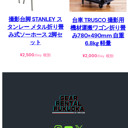
撮影台脚 STANLEY ス
台車 TRUSCO 撮影用
タンレー メタル折り畳
機材運搬ワゴン折り畳
み式ソーホース 2脚セ
み780×490mm 自重
ット
6.8kg 軽量
¥
2,500
税別
¥
2,000
/Day
税別
/Day