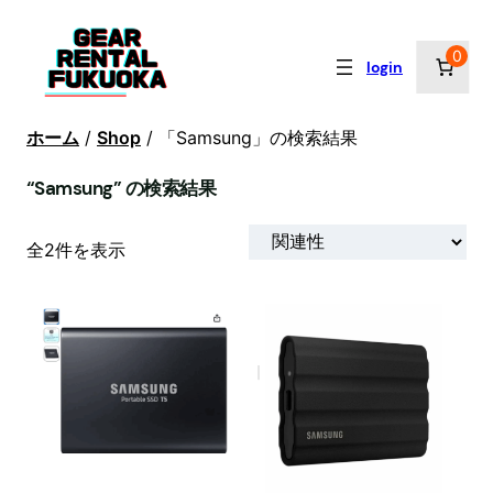
内
容
0
login
を
ス
キ
ホーム
/
Shop
/ 「Samsung」の検索結果
ッ
プ
“Samsung” の検索結果
新
全2件を表示
し
い
順