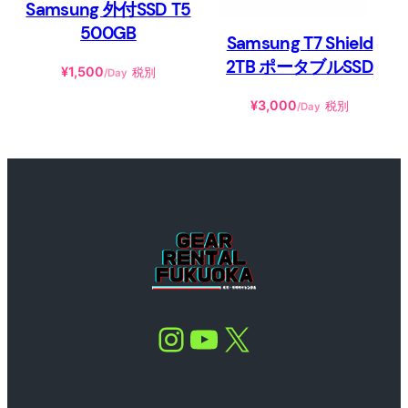
Samsung 外付SSD T5
500GB
Samsung T7 Shield
2TB ポータブルSSD
¥
1,500
税別
/Day
¥
3,000
税別
/Day
Instagram
YouTube
X