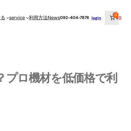
0
する
service
利用方法
News
¥0
092-404-7876
login
？プロ機材を低価格で利