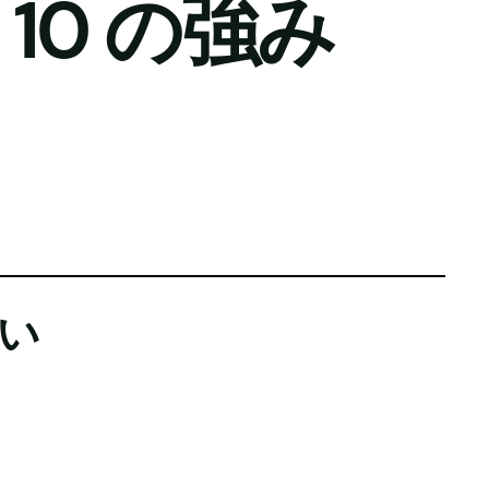
の 10 の強み
い