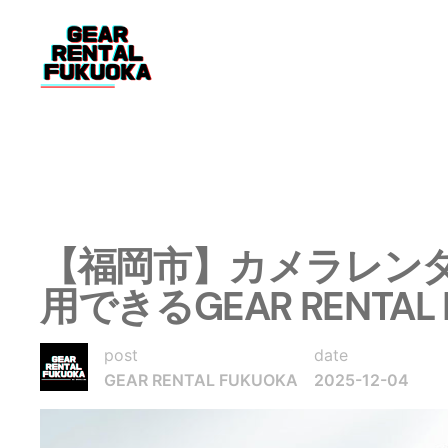
内
容
を
ス
キ
ッ
プ
【福岡市】カメラレン
用できるGEAR RENTAL
post
date
GEAR RENTAL FUKUOKA
2025-12-04