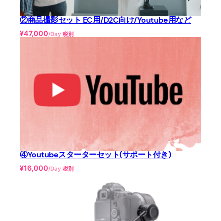
②商品撮影セット EC用/D2C向け/Youtube用など
¥
47,000
/Day
税別
④Youtubeスターターセット(サポート付き)
¥
16,000
/Day
税別