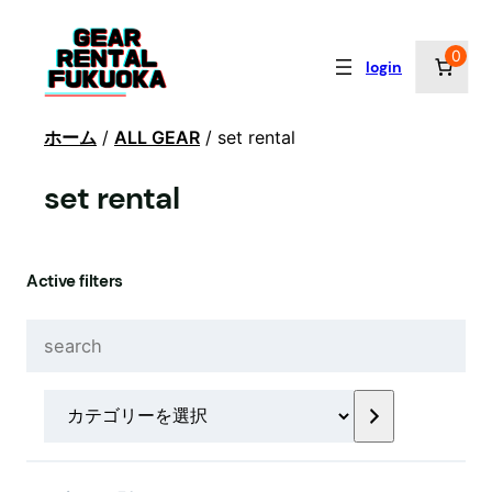
0
login
ホーム
/
ALL GEAR
/ set rental
set rental
Active filters
S
e
a
カ
r
テ
c
ゴ
h
リ