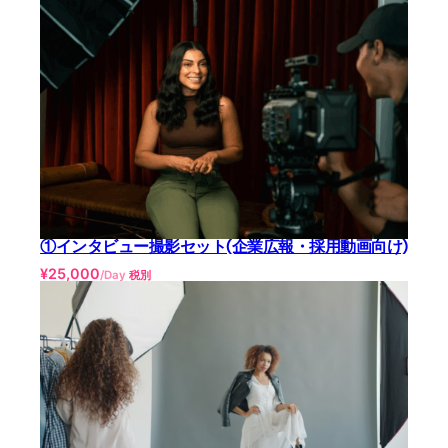
①インタビュー撮影セット(企業広報・採用動画向け)
¥
25,000
/Day
税別