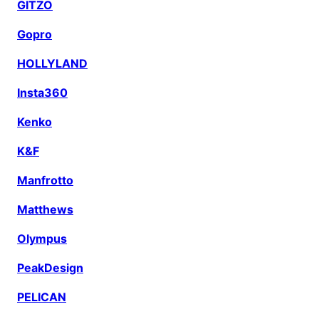
GITZO
Gopro
HOLLYLAND
Insta360
Kenko
K&F
Manfrotto
Matthews
Olympus
PeakDesign
PELICAN