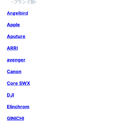
-ブランド別-
ー
を
Angelbird
選
Apple
択
Aputure
ARRI
avenger
Canon
Core SWX
DJI
Elinchrom
GINICHI