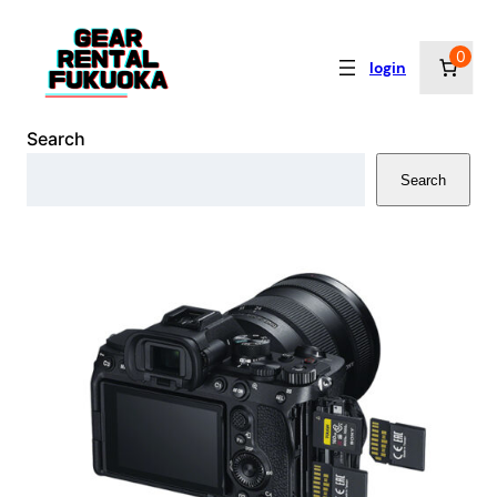
内
容
0
login
を
ス
キ
Search
ッ
Search
プ