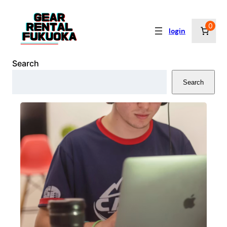
内
容
0
login
を
ス
キ
Search
ッ
Search
プ