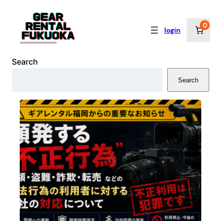
内
容
0
login
を
ス
キ
Search
ッ
Search
プ